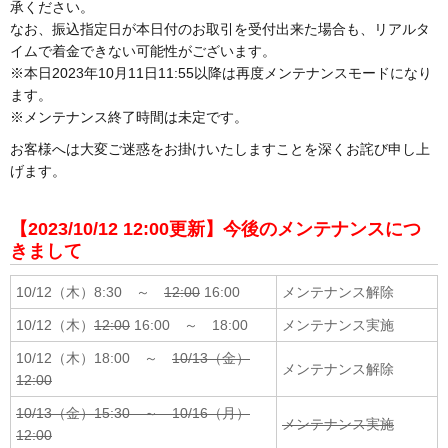
12.9インチ
A17Pro (2024)
iPad Air
Galaxy S24
Fire HD 8
LIFEBOOK
承ください。
Windowsタブレット すべて
すべて
ホームルーター
MacBook
Google Pixel
コンパクトデジカメ
すべて
ヘッドマウントディスプレイ
メモリー
PC周辺機器
なお、振込指定日が本日付のお取引を受付出来た場合も、リアルタ
iPhone 15
AirPods Max
M4 (2024)
第6世代 (2021)
第6世代 (2022)
Galaxy S23
イムで着金できない可能性がございます。
11インチ
13インチ
Fire HD 10
ThinkPad
Androidタブレット すべて
iMac 21.5インチ
Huawei
すべて
フィルムカメラ
SONY
CPU
すべて
ビデオカメラ
外付HDD
各種アクセサリー
※本日2023年10月11日11:55以降は再度メンテナンスモードになり
iPhone 14 Pro Max
AirPods Max（USB-C）
ます。
第5世代 (2019)
第5世代 (2021)
Galaxy Z Fold
M5 (2025)
M4 (2026)
Kindle
10.5インチ (2017)
11インチ
VAIO
Surface Book
iMac 21.5インチ 4K
Garmin
Macbook Neo
カメラ用アクセサリー
BOSE
内蔵HDD
※メンテナンス終了時間は未定です。
Meta Quest 3
外付光学ドライブ
すべて
携帯オーディオ機器
携帯電話用アクセサリー
ゲーム機
iPhone 14 Pro
AirPodsアクセサリー
お客様へは大変ご迷惑をお掛けいたしますことを深くお詫び申し上
mini4（2015）
第4世代 (2020)
Galaxy Z Flip
M4 (2024)
M3 (2025)
Kindle Scribe
9.7インチ (2016)
M4 (2026)
第5世代 (2022)
Surface Go
iMac 24インチ 4.5K
Xiaomi
Apple M5
Anker
SSD
Meta/Oculus Quest 2
パソコン用ディスプレイ
GoPro
げます。
すべて
すべて
iPod
ソフト
据置型ゲーム機
iPhone 14 Plus
mini3（2014）
第3世代 (2018)
Galaxy A
第4世代 (2022)
M2 (2024)
電子書籍リーダー/電子ペーパー
M3 (2025)
第4世代 (2020)
Surface Pro
iMac 27インチ
MacBook Air 13インチ
Apple M4
Panasonic
CD/DVD/Blu-ray
VIVE
Insta360
すべて
プリンター
SONY/WALKMAN
充電器
各種アクセサリー
すべて
すべて
液晶/プラズマテレビ
携帯型ゲーム機
【2023/10/12 12:00更新】今後のメンテナンスにつ
iPhone 14
きまして
mini2（2013）
第2世代 (2017)
Xiaomi
第3世代 (2021)
ALLDOCUBE
M2 (2024)
第3世代 (2019)
Surface Pro X
iMac 27インチ 5K
MacBook Air 15インチ
MacBook Air 13インチ
Apple M3
SENNHEISER
各種ドライブ
Pico
Osmo
FHD
スキャナー
ケーブル
SIMカード
iPod touch (第7世代)
Switch2
プロジェクター
すべて
ゲーム用周辺機器
10/12（木）8:30 ～
12:00
16:00
メンテナンス解除
iPhone 13 Pro Max
mini（2012）
第1世代 (2015)
Redmi
第2世代 (2020)
AYANEO
Air2（2014）
Surface Laptop
iMac Pro
MacBook Pro 14インチ
MacBook Air 15インチ
JBL
MacBook Air 13インチ
マザーボード
Apple M2
スマートグラス
ハンディカム
WQHD
フラッシュメモリー
モバイルバッテリー
iPhone/iPad用アクセサリー
iPod touch (第6世代)
Switch(有機ELモデル)
10/12（木）
12:00
16:00 ～ 18:00
メンテナンス実施
BD/DVD/HDDレコーダー
Switch Lite
すべて
ゲーム用アクセサリー
iPhone 13 Pro
Poco
第1世代 (2018)
Air (2013）
10/12（木）18:00 ～
10/13（金）
Surface laptop Studio
Mac mini
MacBook Pro 16インチ
MacBook Pro 14インチ
beats
MacBook Air 15インチ
ビデオボード
メンテナンス解除
MacBook Air 13インチ
Apple M1
4K
Mac用周辺機器
保護フィルム
iPod touch (第5世代)
Switch
CD/DVD/BDプレーヤー
3DS/2DS
Switch用コントローラ
ゲームソフト
12:00
iPhone 13
Xperia 1
Mac Pro
10/13（金）15:30 ～ 10/16（月）
MacBook Pro 16インチ
Shokz
MacBook Pro 14インチ
サウンドカード
MacBook Air 15インチ
ウルトラワイド
MacBook Air 13インチ
Intel CPU
キーボード
メンテナンス実施
Playstation5 Pro
ヘッドホンアンプ
VITA/PSP
PS用コントローラ
12:00
iPhone 13 Mini