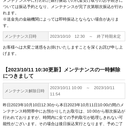
メンテナンス中に行われた銀行振込での代金受け取りのお手続きに
ついては振込予約となり、メンテナンスが完了次第順次振込が行わ
iPhone Air
AirPods（第3世代)
じゃんじゃん火曜日・買取の日
れます。
第9世代 (2021)
中古iPhone購入者限定サービス
Apple Pencil（第2世代）
発送・お支払い・在庫について
すべて
店舗情報
タブレット
※送金先の金融機関によっては即時振込とならない場合がありま
す。
iPhone 16e
AirPods（第3世代/MagSafe）
第8世代 (2020)
Twitterで修理料金がオトク!
Apple Pencil（USB-C）
よくある質問
Pixel 10
キャンペーン情報
すべて
パソコン
メンテナンス日時
2023/10/10 12:30 ～ 終了時期未定
iPhone 16 Pro Max
AirPods4
第7世代 (2019)
Apple Pencil Pro
Pixel 9
お問い合わせ
Samsung
Windowsデスクトップ
携帯電話
お客様へは大変ご迷惑をお掛けいたしますことを深くお詫び申し上
げます。
iPhone 16 Pro
AirPods4 アクティブNCモデル
第6世代 (2018)
閉じる
Pixel 8
Xiaomi
Windowsノート
すべて
その他携帯通信端末
iPhone 16 Plus
【2023/10/11 10:30更新】メンテナンスの一時解除
AirPods Pro
第5世代 (2017)
Pixel 7
Lenovo
すべて
Windowsタブレット
docomo
モバイルルータ／データカード
ウェアラブル端末
につきまして
iPhone 16
AirPods Pro（MagSafe）
第4世代 (2012)
Pixel 6
NEC
dynabook
Surface
au
2023/10/11 10:00 ～ 2023/10/11
すべて
すべて
カメラ
メンテナンス解除日時
11:54
iPhone 15 Pro Max
AirPods Pro2
iPad Pro
Galaxy S26
dtab
LAVIE
SoftBank
デスクトップPC すべて
Chromebook
5Gモデル
AppleWatch
デジタル一眼
オーディオビジュアル機器
昨日2023年10月10日12:30から本日2023年10月11日10:00の間のメ
ンテナンス時間帯中にお預かりしたお取引は、10:00から順次振込が
iPhone 15 Pro
AirPods Pro2（USB-C）
13インチ
iPad mini
Galaxy S25
OPPO
Let's note
ノートPC すべて
Macデスクトップ
4G/LTEモデル
Galaxy
交換レンズ
行われておりますが、時間内に全ての予約取引が処理しきれない可
ヘッドホン
パソコンパーツ
能性がございます。その場合は後日振込実行となります、予めご了
iPhone 15 Plus
AirPods Pro3
M5 (2025)