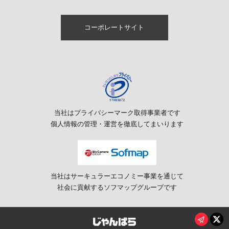
Ymobile
iPhone 6s Plus
コーポレートサイト
楽天モバイル
iPhone 6s
国内版SIMロックフリー
iPhone 6 Plus
海外版SIMロックフリー
iPhone 6
当社はプライバシーマーク取得事業者です
個人情報の管理・運営を徹底してまいります
iPhone 5s
iPhone 5c
当社はサーキュラーエコノミー事業を通じて
iPhone 5
社会に貢献するソフマップグループです