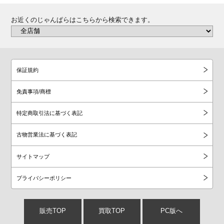
motorola g
お近くのじゃんぱらはこちらから検索できます。
iPhone XS Max
arrows
iPhone XS
Nubia/ZTE
保証規約
iPhone XR
NOTHING
免責事項/商標
iPhone X
Zenfone
特定商取引法に基づく表記
iPhone 8 Plus
docomo
古物営業法に基づく表記
iPhone 8
au
サイトマップ
iPhone 7 Plus
SoftBank
プライバシーポリシー
iPhone 7
UQmobile
販売TOP
買取TOP
PC版へ
iPhone SE（第1世代）