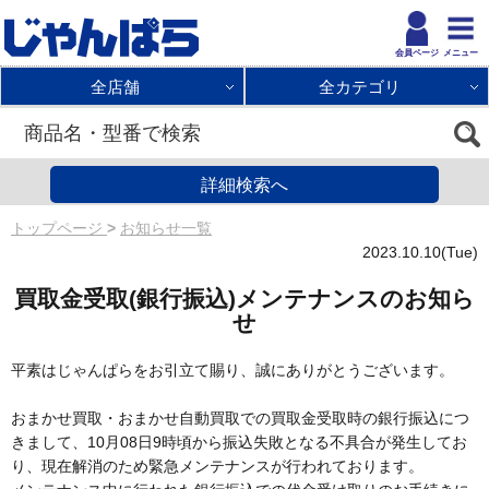
会員ページ
メニュー
全店舗
全カテゴリ
カートの中を見る
ご注文の確認
商品カテゴリー
トップページ
お知らせ一覧
2023.10.10(Tue)
iPhone
各種サービス
買取金受取(銀行振込)メンテナンスのお知ら
iPhone 17e
AirPods
会員サービス
じゃんぱら買取サービス
せ
平素はじゃんぱらをお引立て賜り、誠にありがとうございます。
iPhone 17 Pro Max
入荷お知らせメールサービス
AirPods
iPad
買取トップページ
じゃんぱら修理サービス
おまかせ買取・おまかせ自動買取での買取金受取時の銀行振込につ
iPhone 17 Pro
ガラスコーティングサービス
AirPods（第2世代）
おまかせ買取サービス
A16 (2025)
Apple Pencil
修理トップページ
販売ご利用案内
きまして、10月08日9時頃から振込失敗となる不具合が発生してお
り、現在解消のため緊急メンテナンスが行われております。
iPhone 17
じゃんぱらあんしん保証
AirPods（第2世代/ﾜｲﾔﾚｽ充電）
分割買取サービス
第10世代 (2022)
お得なセット割サービス
Apple Pencil（第1世代）
Android
ご利用の流れ
3つの安心