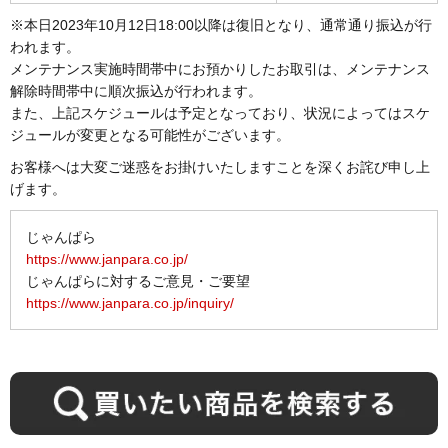
Xperia 10
Mac Studio
SAMSUNG
MacBook Pro 16インチ
各種増設用インターフェイス
MacBook Pro 13インチ
液晶ペンタブレット
MacBook Pro 13インチ
ジンバル
※本日2023年10月12日18:00以降は復旧となり、通常通り振込が行
MacBook Air 11インチ
Playstation5
スピーカー
Xbox用コントローラ
iPhone SE（第3世代）
われます。
Xperia 5
Google
メンテナンス実施時間帯中にお預かりしたお取引は、メンテナンス
ネットワーク機器
MacBook Pro 14インチ
MacBook Pro 14インチ
MacBook Air 13インチ
Playstation4
オーディオ/ホームシアター
解除時間帯中に順次振込が行われます。
iPhone 12 Pro Max
Oppo Reno
また、上記スケジュールは予定となっており、状況によってはスケ
ヘッドセット
ビデオキャプチャー
MacBook Pro 16インチ
MacBook Pro 16インチ
MacBook Air 15インチ
Xbox Series X
ＭＩＤＩ
ジュールが変更となる可能性がございます。
iPhone 12 Pro
Oppo A
お客様へは大変ご迷惑をお掛けいたしますことを深くお詫び申し上
PCケース
MacBook Pro 13インチ
Xbox Series S
その他AV機器
げます。
iPhone 12
AQUOS R
ベアボーンPC
MacBook Pro 14インチ
すべて
電子文具
じゃんぱら
iPhone 12 Mini
AQUOS sense
https://www.janpara.co.jp/
MacBook Pro 15インチ
Google TV/Chromecast
じゃんぱらに対するご意見・ご要望
iPhone SE（第2世代）
https://www.janpara.co.jp/inquiry/
AQUOS Wish
MacBook Pro 16インチ
Fire TV
iPhone 11 Pro Max
motorola razr
MacBook 12インチ
マイク
iPhone 11 Pro
motorola edge
iPhone 11